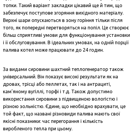
топки. Такий варіант закладки цікавий ще й тим, що
забезпечує поступове згоряння вихідного матеріалу.
Верхні шари опускаються в зону горіння тільки після
того, як попередні перетворяться на попіл. Це створює
більш сприятливі умови для функціонування установки
і її обслуговування. В ідеальних умовах, на одній порції
палива котел може працювати до 24 годин.
За видами сировини шахтний теплогенератор також
універсальний. Він показує високі результати як на
дровах, трісці або пеллетах, так і на антрациті,
кам’яному вугіллі, торфі і т.д. Також допустимо
використання сировини з підвищеною вологістю і
різною зольністю. Єдине, що необхідно врахувати, це
той факт, що названі різновиди палива мають свої
якісні показники: час перегорання і кількість
виробленого тепла при цьому.