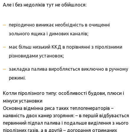
Але і без недоліків тут не обійшлося:
періодично виникає необхідність в очищенні
зольного ящика і димових каналів;
має більш низький ККД в порівнянні з піролізними
різновидами установок;
закладка палива виробляється виключно в ручному
режимі.
Котли піролізного типу: особливості будови, плюси і
мінуси установки
Основна відмінна риса таких теплогенераторів –
наявність двох камер згоряння: – в першій відбувається
первинний підпал палива і подальше виділення з нього
піролізних газів, а в другій – догорання отриманих