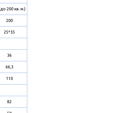
(до 200 кв. м.)
200
25*35
36
66,3
110
82